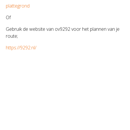
plattegrond
Of
Gebruik de website van ov9292 voor het plannen van je
route;
https://9292.nl/
Echo- en verloskundig centrum FARA
Hoofdweg 8
,
6744 WL
Ederveen
0318 655530
Inloggen voor leden